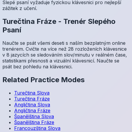
Slepé psaní vyžaduje fyzickou klávesnici pro nejlepší
zážitek z učení.
Turečtina
Fráze
-
Trenér Slepého
Psaní
Naučte se psát všemi deseti s naším bezplatným online
trenérem. Cvičte na více než 28 rozloženích klávesnice
v 8 jazycích se sledováním slov/minutu v reálném čase,
statistikami přesnosti a vizuální klávesnicí. Naučte se
psát bez pohledu na klávesnici.
Related Practice Modes
Turečtina
Slova
Turečtina
Fráze
Angličtina
Slova
Angličtina
Fráze
Španělština
Slova
Španělština
Fráze
Francouzština
Slova