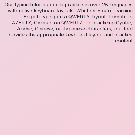
Our typin
with na
E
AZERT
Arab
provides