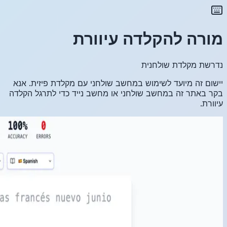
זית. אנא
גל הקלדה