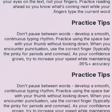
your eyes 
ahea
Do
continuo
wit
encounter
the pinky
grows
Do
continuo
wit
encounter
the pinky
grows