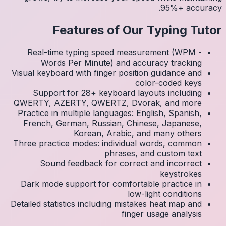
Real
Visual k
Su
QWERTY
Practic
Frenc
Three p
S
Dark 
Detailed 