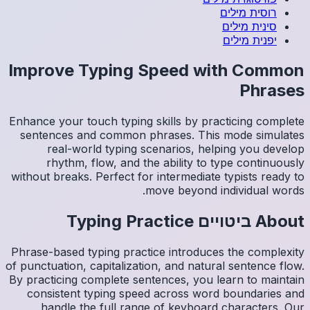
Impro
Enhance y
sentenc
re
rh
without b
Phrase-ba
of punctua
By practi
consis
han