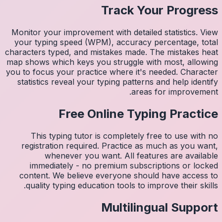
Monitor 
your ty
character
map shows
you to fo
statist
Thi
regis
imm
conten
quali