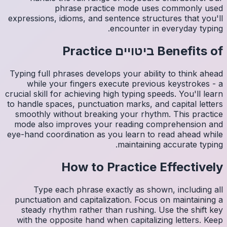
expressio
Typing fu
whil
crucial sk
to handle
smoothl
mode al
eye-hand 
Ty
punctua
steady
with th