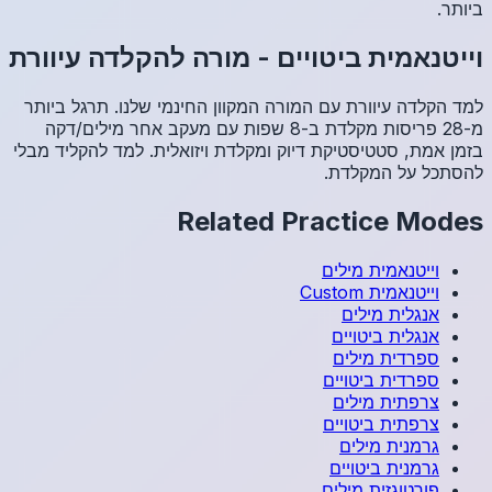
עיוורת
גל ביותר
 מילים/דקה
הקליד מבלי