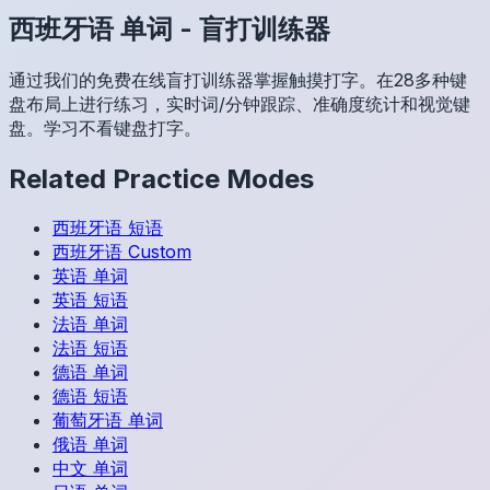
西班牙语
单词
-
盲打训练器
通过我们的免费在线盲打训练器掌握触摸打字。在28多种键
盘布局上进行练习，实时词/分钟跟踪、准确度统计和视觉键
盘。学习不看键盘打字。
Related Practice Modes
西班牙语
短语
西班牙语
Custom
英语
单词
英语
短语
法语
单词
法语
短语
德语
单词
德语
短语
葡萄牙语
单词
俄语
单词
中文
单词