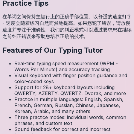
Practice Tips
在单词之间保持主键行上的正确手部位置。以舒适的速度打字
- 速度会随着练习自然而然地提高。如果您犯了错误，请放慢
速度并专注于准确性。我们的纠正模式可以通过要求您在继续
之前纠正错误来帮助您培养正确的技术。
Features of Our Typing Tutor
Real-time typing speed measurement (WPM -
Words Per Minute) and accuracy tracking
Visual keyboard with finger position guidance and
color-coded keys
Support for 28+ keyboard layouts including
QWERTY, AZERTY, QWERTZ, Dvorak, and more
Practice in multiple languages: English, Spanish,
French, German, Russian, Chinese, Japanese,
Korean, Arabic, and many others
Three practice modes: individual words, common
phrases, and custom text
Sound feedback for correct and incorrect