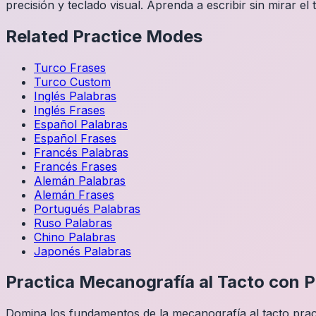
precisión y teclado visual. Aprenda a escribir sin mirar el 
Related Practice Modes
Turco
Frases
Turco
Custom
Inglés
Palabras
Inglés
Frases
Español
Palabras
Español
Frases
Francés
Palabras
Francés
Frases
Alemán
Palabras
Alemán
Frases
Portugués
Palabras
Ruso
Palabras
Chino
Palabras
Japonés
Palabras
Practica Mecanografía al Tacto con P
Domina los fundamentos de la mecanografía al tacto prac