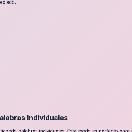
teclado.
alabras Individuales
ticando palabras individuales. Este modo es perfecto para