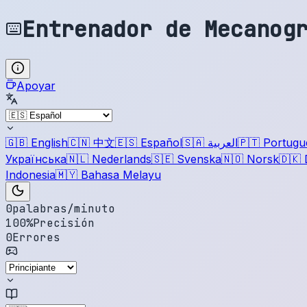
Entrenador de Mecanog
Apoyar
🇬🇧
English
🇨🇳
中文
🇪🇸
Español
🇸🇦
العربية
🇵🇹
Portugu
Українська
🇳🇱
Nederlands
🇸🇪
Svenska
🇳🇴
Norsk
🇩🇰
Indonesia
🇲🇾
Bahasa Melayu
0
palabras/minuto
100
%
Precisión
0
Errores