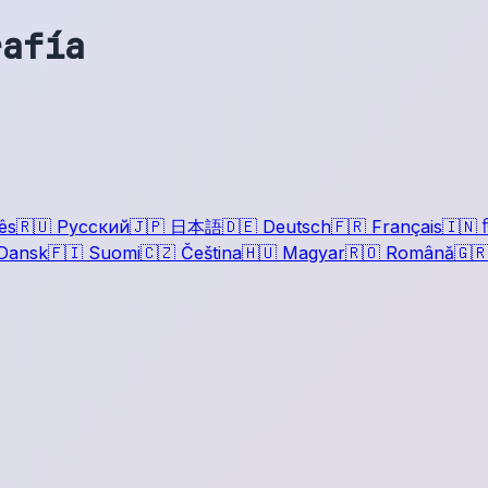
rafía
ês
🇷🇺
Русский
🇯🇵
日本語
🇩🇪
Deutsch
🇫🇷
Français
🇮🇳
ह
Dansk
🇫🇮
Suomi
🇨🇿
Čeština
🇭🇺
Magyar
🇷🇴
Română
🇬