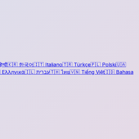
िन्दी
🇰🇷
한국어
🇮🇹
Italiano
🇹🇷
Türkçe
🇵🇱
Polski
🇺🇦

Ελληνικά
🇮🇱
עברית
🇹🇭
ไทย
🇻🇳
Tiếng Việt
🇮🇩
Bahasa