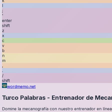
k
l
;
'
enter
shift
z
x
c
v
b
n
m
,
.
/
shift
wordmemo.net
Turco
Palabras
-
Entrenador de Meca
Domine la mecanografía con nuestro entrenador en línea g