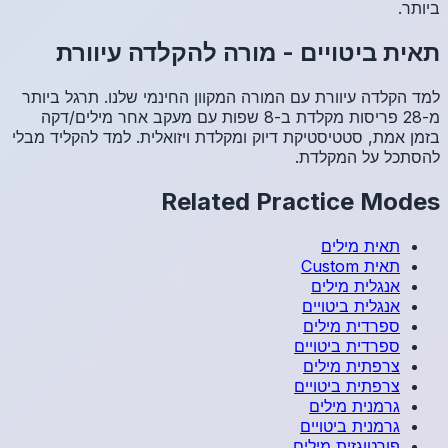
רת
גל ביותר
 מילים/דקה
הקליד מבלי