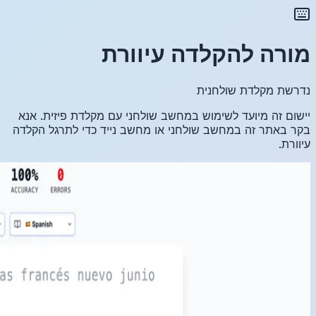
זית. אנא
גל הקלדה