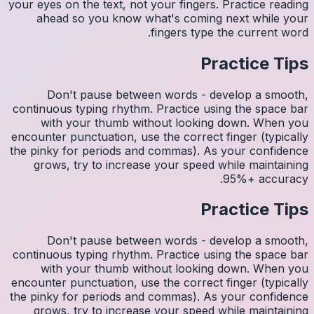
your eyes 
ahea
Do
continuo
wit
encounter
the pinky
grows
Do
continuo
wit
encounter
the pinky
grows