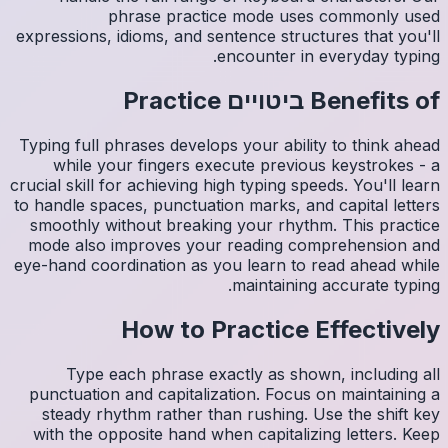
expressio
Typing fu
whil
crucial sk
to handle
smoothl
mode al
eye-hand 
Ty
punctua
steady
with th