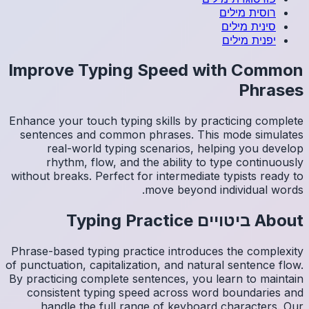
Impro
Enhance y
sentenc
re
rh
without b
Phrase-ba
of punctua
By practi
consis
han