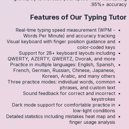
Real
Visual k
Su
QWERTY
Practic
Frenc
Three p
S
Dark 
Detailed 