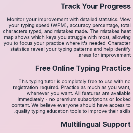
Monitor 
your ty
character
map shows
you to fo
statist
Thi
regis
imm
conten
quali