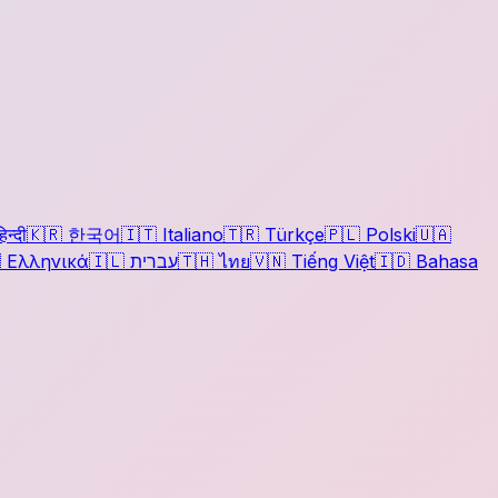
िन्दी
🇰🇷
한국어
🇮🇹
Italiano
🇹🇷
Türkçe
🇵🇱
Polski
🇺🇦

Ελληνικά
🇮🇱
עברית
🇹🇭
ไทย
🇻🇳
Tiếng Việt
🇮🇩
Bahasa