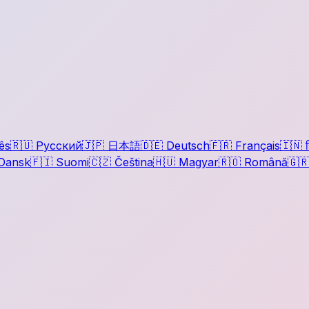
ês
🇷🇺
Русский
🇯🇵
日本語
🇩🇪
Deutsch
🇫🇷
Français
🇮🇳
ह
Dansk
🇫🇮
Suomi
🇨🇿
Čeština
🇭🇺
Magyar
🇷🇴
Română
🇬