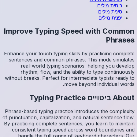
Impro
Enhance y
sentenc
re
rh
without b
Phrase-ba
of punctua
By practi
consis
han