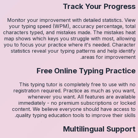
Monitor 
your ty
character
map shows
you to fo
statist
Thi
regis
imm
conten
quali