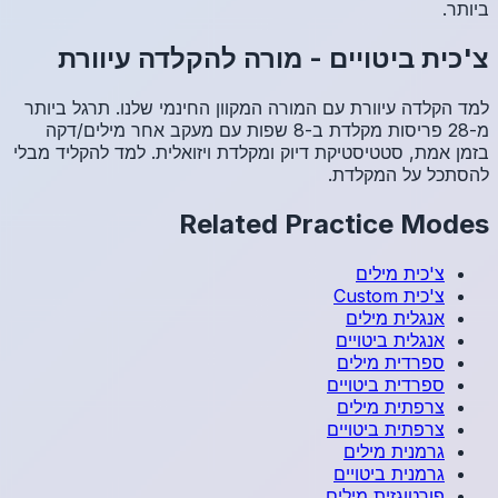
רת
גל ביותר
 מילים/דקה
הקליד מבלי