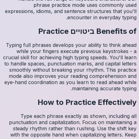
expressio
Typing fu
whil
crucial sk
to handle
smoothl
mode al
eye-hand 
Ty
punctua
steady
with th