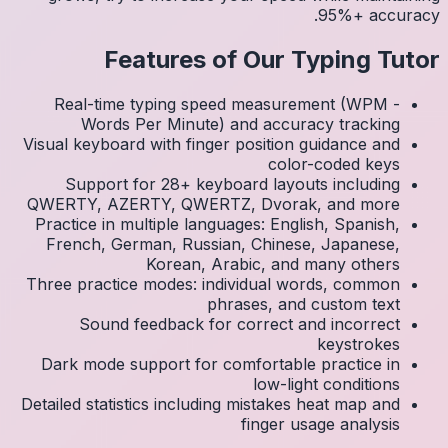
Real
Visual k
Su
QWERTY
Practic
Frenc
Three p
S
Dark 
Detailed 