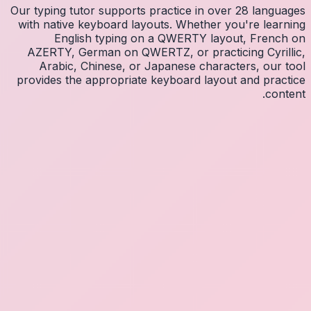
Our typin
with na
E
AZERT
Arab
provides