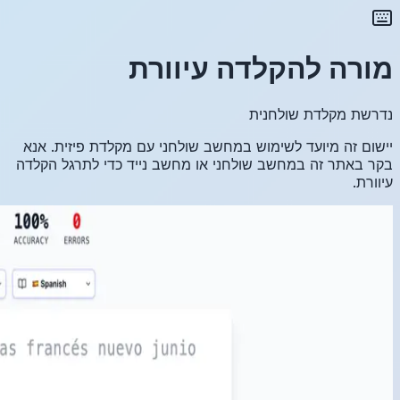
זית. אנא
גל הקלדה