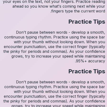
your eyes 
ahea
Do
continuo
wit
encounter
the pinky
grows
Do
continuo
wit
encounter
the pinky
grows