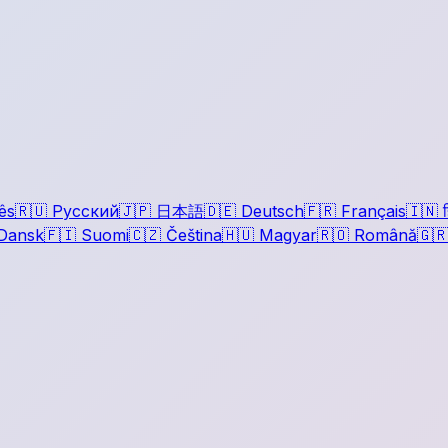
ês
🇷🇺
Русский
🇯🇵
日本語
🇩🇪
Deutsch
🇫🇷
Français
🇮🇳
ह
Dansk
🇫🇮
Suomi
🇨🇿
Čeština
🇭🇺
Magyar
🇷🇴
Română
🇬