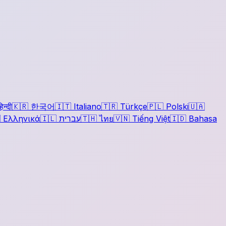
िन्दी
🇰🇷
한국어
🇮🇹
Italiano
🇹🇷
Türkçe
🇵🇱
Polski
🇺🇦

Ελληνικά
🇮🇱
עברית
🇹🇭
ไทย
🇻🇳
Tiếng Việt
🇮🇩
Bahasa