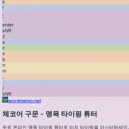
k
l
;
'
enter
shift
z
x
c
v
b
n
m
,
.
/
shift
wordmemo.net
체코어
구문
-
맹목 타이핑 튜터
무료 온라인 맹목 타이핑 튜터로 터치 타이핑을 마스터하세요.