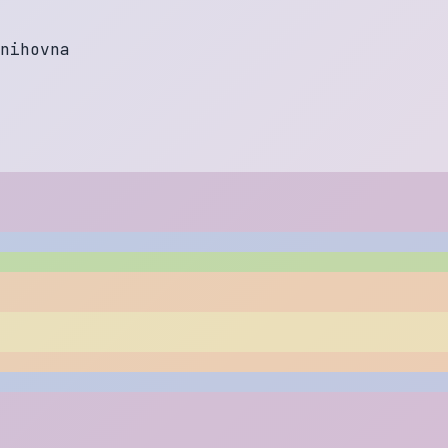
n
i
h
o
v
n
a