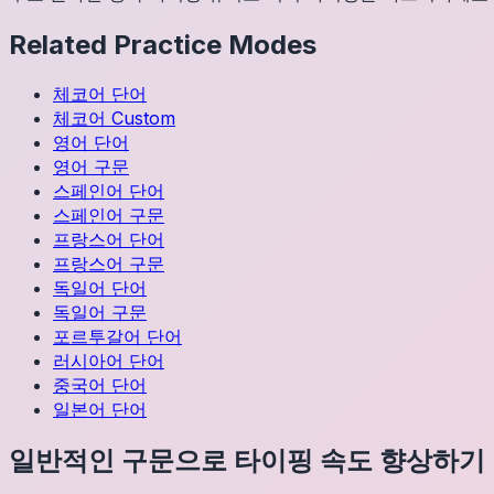
Related Practice Modes
체코어
단어
체코어
Custom
영어
단어
영어
구문
스페인어
단어
스페인어
구문
프랑스어
단어
프랑스어
구문
독일어
단어
독일어
구문
포르투갈어
단어
러시아어
단어
중국어
단어
일본어
단어
일반적인 구문으로 타이핑 속도 향상하기