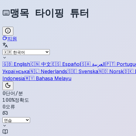
맹목 타이핑 튜터
지원
🇬🇧
English
🇨🇳
中文
🇪🇸
Español
🇸🇦
العربية
🇵🇹
Portugu
Українська
🇳🇱
Nederlands
🇸🇪
Svenska
🇳🇴
Norsk
🇩🇰
Indonesia
🇲🇾
Bahasa Melayu
0
단어/분
100
%
정확도
0
오류