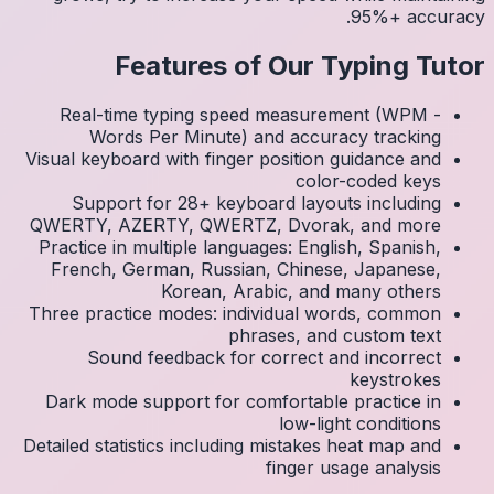
Real
Visual k
Su
QWERTY
Practic
Frenc
Three p
S
Dark 
Detailed 