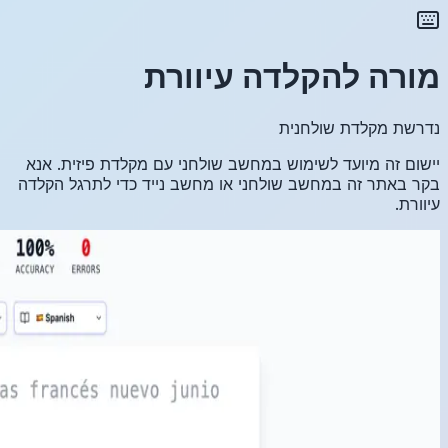
זית. אנא
גל הקלדה