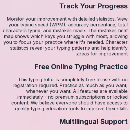
Monitor 
your ty
character
map shows
you to fo
statist
Thi
regis
imm
conten
quali