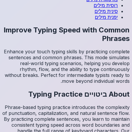
Impro
Enhance y
sentenc
re
rh
without b
Phrase-ba
of punctua
By practi
consis
han