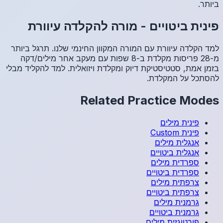
רת
גל ביותר
 מילים/דקה
הקליד מבלי