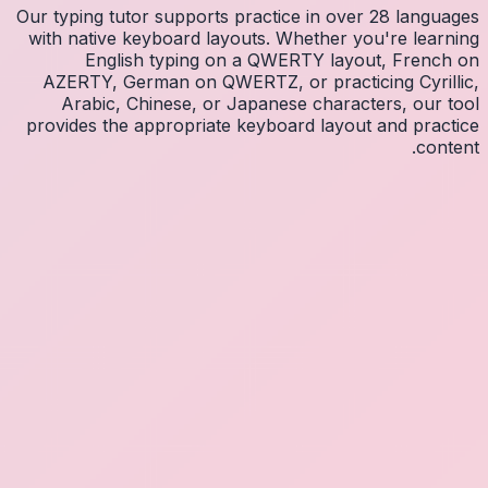
Our typin
with na
E
AZERT
Arab
provides