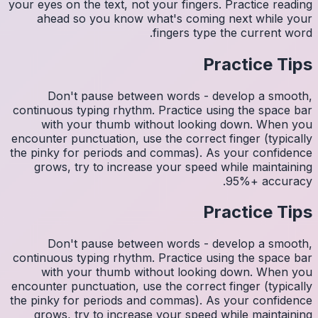
your eyes 
ahea
Do
continuo
wit
encounter
the pinky
grows
Do
continuo
wit
encounter
the pinky
grows