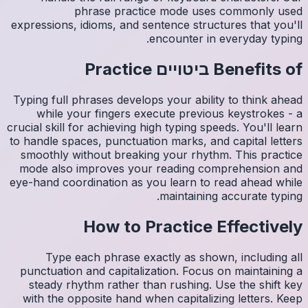
expressio
Typing fu
whil
crucial sk
to handle
smoothl
mode al
eye-hand 
Ty
punctua
steady
with th