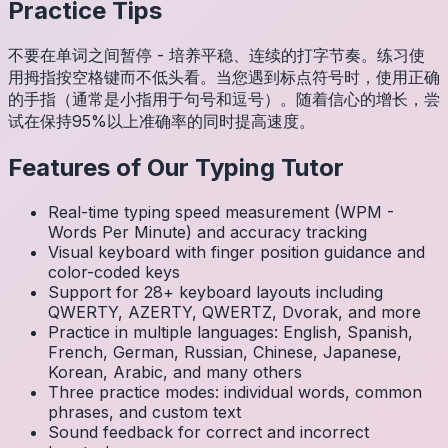
Practice Tips
不要在单词之间暂停 - 培养平稳、连续的打字节奏。练习使
用拇指按空格键而不低头看。当您遇到标点符号时，使用正确
的手指（通常是小指用于句号和逗号）。随着信心的增长，尝
试在保持95%以上准确率的同时提高速度。
Features of Our Typing Tutor
Real-time typing speed measurement (WPM -
Words Per Minute) and accuracy tracking
Visual keyboard with finger position guidance and
color-coded keys
Support for 28+ keyboard layouts including
QWERTY, AZERTY, QWERTZ, Dvorak, and more
Practice in multiple languages: English, Spanish,
French, German, Russian, Chinese, Japanese,
Korean, Arabic, and many others
Three practice modes: individual words, common
phrases, and custom text
Sound feedback for correct and incorrect