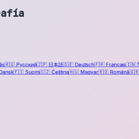
rafía
ês
🇷🇺
Русский
🇯🇵
日本語
🇩🇪
Deutsch
🇫🇷
Français
🇮🇳
ह
Dansk
🇫🇮
Suomi
🇨🇿
Čeština
🇭🇺
Magyar
🇷🇴
Română
🇬