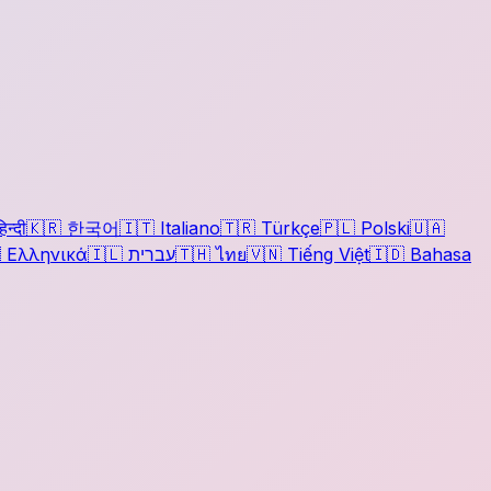
िन्दी
🇰🇷
한국어
🇮🇹
Italiano
🇹🇷
Türkçe
🇵🇱
Polski
🇺🇦

Ελληνικά
🇮🇱
עברית
🇹🇭
ไทย
🇻🇳
Tiếng Việt
🇮🇩
Bahasa