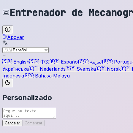
Entrenador de Mecanog
Apoyar
🇬🇧
English
🇨🇳
中文
🇪🇸
Español
🇸🇦
العربية
🇵🇹
Portugu
Українська
🇳🇱
Nederlands
🇸🇪
Svenska
🇳🇴
Norsk
🇩🇰
Indonesia
🇲🇾
Bahasa Melayu
Personalizado
Cancelar
Comenzar