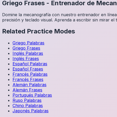
Griego
Frases
-
Entrenador de Mecan
Domine la mecanografía con nuestro entrenador en línea g
precisión y teclado visual. Aprenda a escribir sin mirar el 
Related Practice Modes
Griego
Palabras
Griego
Frases
Inglés
Palabras
Inglés
Frases
Español
Palabras
Español
Frases
Francés
Palabras
Francés
Frases
Alemán
Palabras
Alemán
Frases
Portugués
Palabras
Ruso
Palabras
Chino
Palabras
Japonés
Palabras