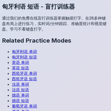
匈牙利语
短语
-
盲打训练器
通过我们的免费在线盲打训练器掌握触摸打字。在28多种键
盘布局上进行练习，实时词/分钟跟踪、准确度统计和视觉键
盘。学习不看键盘打字。
Related Practice Modes
匈牙利语
单词
匈牙利语
短语
英语
单词
英语
短语
西班牙语
单词
西班牙语
短语
法语
单词
法语
短语
德语
单词
德语
短语
葡萄牙语
单词